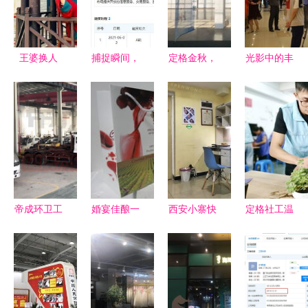
王婆换人
捕捉瞬间，
定格金秋，
光影中的丰
摄影扩印服
珍藏永恒
珍藏时光
收盛宴 江
务的转型与
专业摄影扩
摄影扩印，
阴大桥服务
新生
印服务全解
让美好从指
区2018年
析
尖溜走变为
靖江市品牌
永恒驻足
农产品展销
节纪实
帝成环卫工
婚宴佳酿一
西安小寨快
定格社工温
厂实景拍摄
应俱全，广
照摄影团购
度 聚焦服
以镜头镌刻
州婚庆用酒
指南 价
务瞬间——
工业文明，
服务全攻略
格、地址、
首期摄影扩
用影像传递
营业时间与
印服务展能