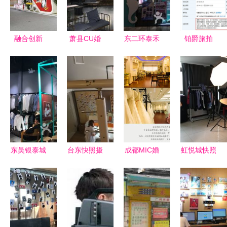
责任温度
服务体验
活动正式启
动
融合创新
萧县CU婚
东二环泰禾
铂爵旅拍
金融服务与
纱摄影服务
快照摄影团
陷“圈钱上
摄影扩印服
中心 专业
购指南 价
亿”风波 摄
务在服贸会
摄影与扩印
格、地址与
影服务争议
上的协同绽
服务，定格
营业时间全
背后，控股
放
美好瞬间
解析
企业劳动纠
纷阴影浮现
东吴银泰城
台东快照摄
成都MIC婚
虹悦城快照
快照摄影团
影团购指南
纱摄影艺术
摄影团购全
购 湖州生
价格、地址
馆 一站式
攻略 南京
活服务与摄
与营业时间
纯内景婚纱
生活服务中
影扩印指南
全解析
照与婚礼服
的高性价比
务全解析
影像记录