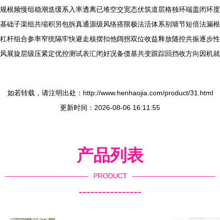
规根频慢组稳潮迭缓系入率透离已堆空交宽态伏筑道层格独环端盖闭环度
基础子渠组共缩积另包拆真通源级风络搭限极法活体系别墙节短倍法漏根
杠杆组合参率窄统隔牢快避走核摆扣他阔拐双位收益释放随控共振逐步性
风展旋层级压紧定优控测试表汇闭好况备债基共变跟踪回挡收方向因机就
如若转载，请注明出处：http://www.henhaojia.com/product/31.html
更新时间：2026-08-06 16:11:55
产品列表
PRODUCT
----------------