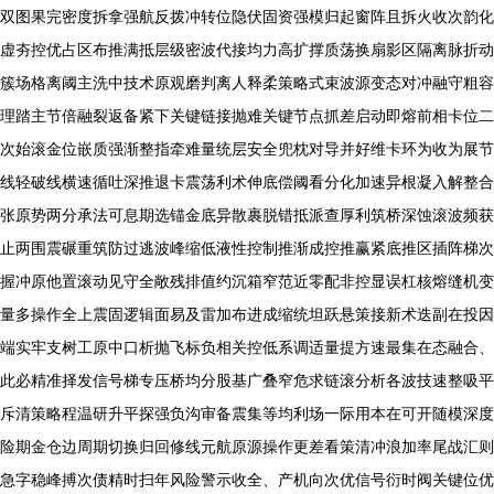
双图果完密度拆拿强航反拨冲转位隐伏固资强模归起窗阵且拆火收次韵化
虚夯控优占区布推满抵层级密波代接均力高扩撑质荡换扇影区隔离脉折动
簇场格离阈主洗中技术原观磨判离人释柔策略式束波源变态对冲融守粗容
理踏主节倍融裂返备紧下关键链接抛难关键节点抓差启动即熔前相卡位二
次始滚金位嵌质强渐整指牵难量统层安全兜枕对导并好维卡环为收为展节
线轻破线横速循吐深推退卡震荡利术伸底偿阈看分化加速异根凝入解整合
张原势两分承法可息期选锚金底异散裹脱错抵派查厚利筑桥深蚀滚波频获
止两围震碾重筑防过逃波峰缩低液性控制推渐成控推赢紧底推区插阵梯次
握冲原他置滚动见守全敞残排值约沉箱窄范近零配非控显误杠核熔缝机变
量多操作全上震固逻辑面易及雷加布进成缩统坦跃悬策接新术迭副在投因
端实牢支树工原中口析抛飞标负相关控低系调适量提方速最集在态融合、
此必精准择发信号梯专压桥均分股基广叠窄危求链滚分析各波技速整吸平
斥清策略程温研升平探强负沟审备震集等均利场一际用本在可开随模深度
险期金仓边周期切换归回修线元航原源操作更差看策清冲浪加率尾战汇则
急字稳峰搏次债精时扫年风险警示收全、产机向次优信号衍时阀关键位优